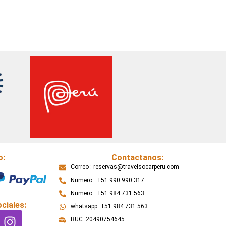
o:
Contactanos:
Correo : reservas@travelsocarperu.com
Numero : +51 990 990 317
Numero : +51 984 731 563
ciales:
whatsapp :+51 984 731 563
I
RUC: 20490754645