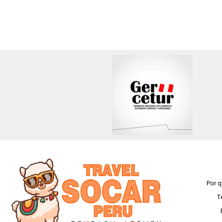
Por q
T