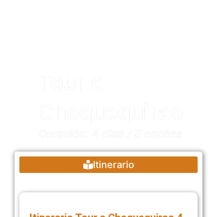
Tour a
Choquequirao
Duración: 4 dias / 3 noches
Itinerario