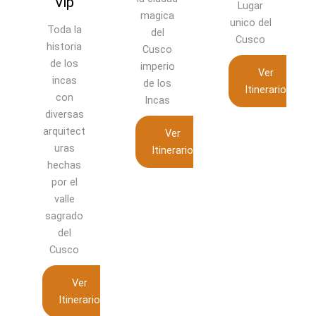
Vip
Colore
Lugar
magica
unico del
s
oda la
del
Cusco
storia
Cusco
Lugar
e los
imperio
único y
Ver
incas
de los
mágico
Itinerario
con
Incas
que
versas
combina
quitect
Ver
la belleza
uras
Itinerario
natural
echas
con la
or el
riqueza
valle
cultural
grado
de los
del
Andes
usco
Ver
Ver
Itinerar
Itinerario