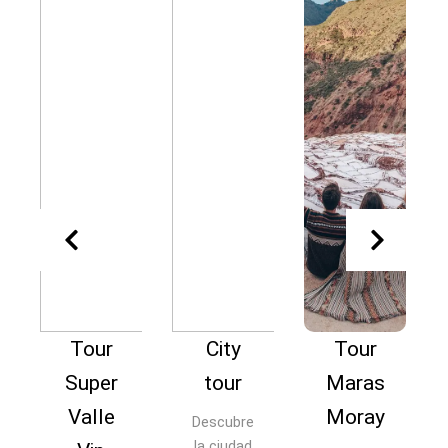
Tour
City
Tour
Tour
uper
tour
Maras
Monta
alle
Moray
ña de
Descubre
la ciudad